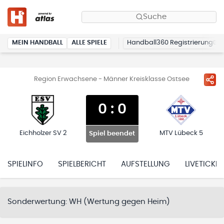
Suche
MEIN HANDBALL
ALLE SPIELE
Handball360 Registrierung
Region Erwachsene - Männer Kreisklasse Ostsee
0
:
0
Eichholzer SV 2
MTV Lübeck 5
Spiel beendet
SPIELINFO
SPIELBERICHT
AUFSTELLUNG
LIVETICKER
Sonderwertung:
WH (Wertung gegen Heim)