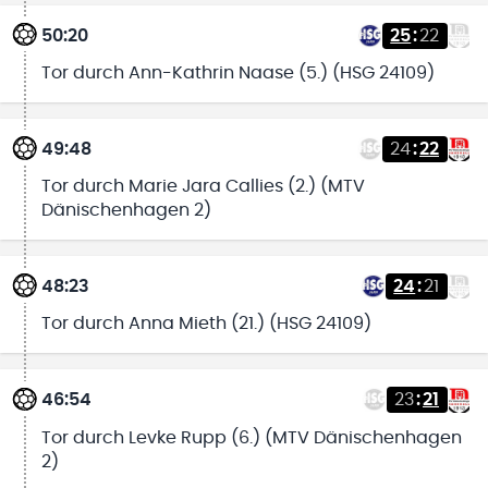
50:20
25
:
22
Tor durch Ann-Kathrin Naase (5.) (HSG 24109)
49:48
24
:
22
Tor durch Marie Jara Callies (2.) (MTV
Dänischenhagen 2)
48:23
24
:
21
Tor durch Anna Mieth (21.) (HSG 24109)
46:54
23
:
21
Tor durch Levke Rupp (6.) (MTV Dänischenhagen
2)