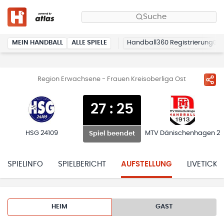
Suche
MEIN HANDBALL
ALLE SPIELE
Handball360 Registrierung
Region Erwachsene - Frauen Kreisoberliga Ost
27
:
25
HSG 24109
MTV Dänischenhagen 2
Spiel beendet
SPIELINFO
SPIELBERICHT
AUFSTELLUNG
LIVETICKE
HEIM
GAST