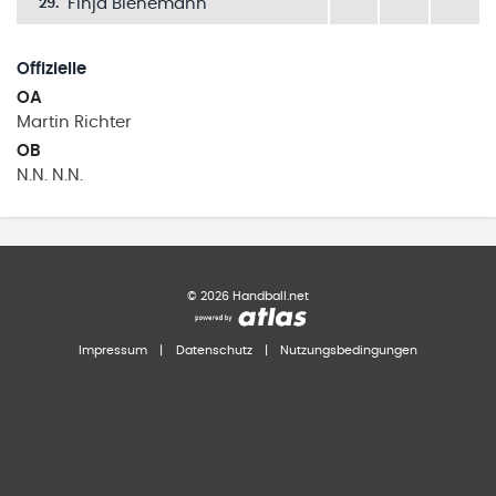
Finja Bienemann
29
.
Offizielle
OA
Martin
Richter
OB
N.N.
N.N.
©
2026
Handball.net
Impressum
|
Datenschutz
|
Nutzungsbedingungen