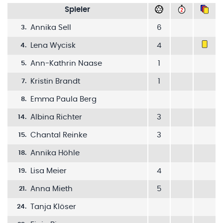
Spieler
Annika Sell
6
3
.
Lena Wycisk
4
4
.
Ann-Kathrin Naase
1
5
.
Kristin Brandt
1
7
.
Emma Paula Berg
8
.
Albina Richter
3
14
.
Chantal Reinke
3
15
.
Annika Höhle
18
.
Lisa Meier
4
19
.
Anna Mieth
5
21
.
Tanja Klöser
24
.