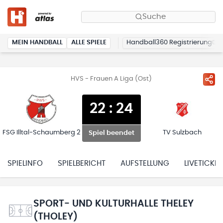
Suche
MEIN HANDBALL
ALLE SPIELE
Handball360 Registrierung
HVS - Frauen A Liga (Ost)
22
:
24
FSG Illtal-Schaumberg 2
TV Sulzbach
Spiel beendet
SPIELINFO
SPIELBERICHT
AUFSTELLUNG
LIVETICKER
SPORT- UND KULTURHALLE THELEY
(THOLEY)