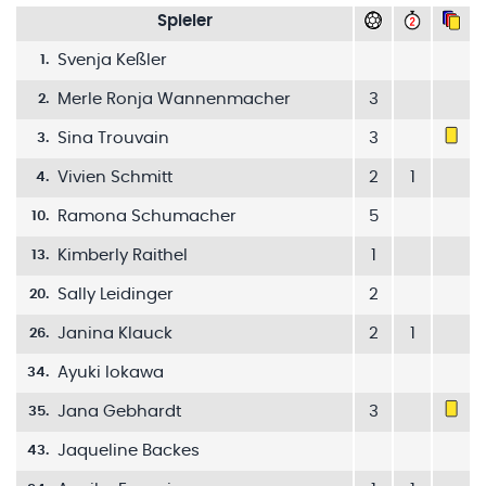
Spieler
Svenja Keßler
1
.
Merle Ronja Wannenmacher
3
2
.
Sina Trouvain
3
3
.
Vivien Schmitt
2
1
4
.
Ramona Schumacher
5
10
.
Kimberly Raithel
1
13
.
Sally Leidinger
2
20
.
Janina Klauck
2
1
26
.
Ayuki Iokawa
34
.
Jana Gebhardt
3
35
.
Jaqueline Backes
43
.