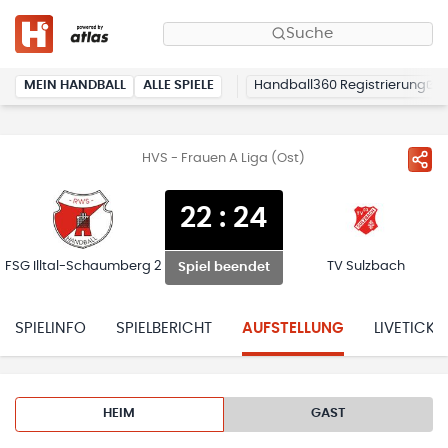
Suche
MEIN HANDBALL
ALLE SPIELE
Handball360 Registrierung
HVS - Frauen A Liga (Ost)
22
:
24
FSG Illtal-Schaumberg 2
TV Sulzbach
Spiel beendet
SPIELINFO
SPIELBERICHT
AUFSTELLUNG
LIVETICKE
HEIM
GAST