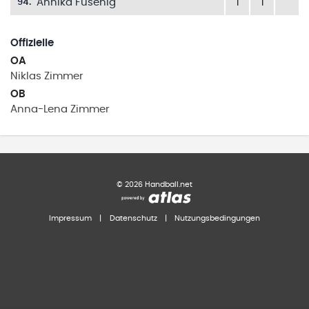
Annika Fusenig
1
1
94
.
Offizielle
OA
Niklas
Zimmer
OB
Anna-Lena
Zimmer
©
2026
Handball.net
Impressum
|
Datenschutz
|
Nutzungsbedingungen