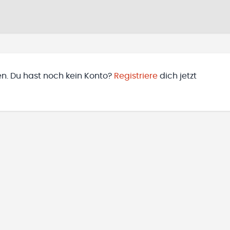
en. Du hast noch kein Konto?
Registriere
dich jetzt