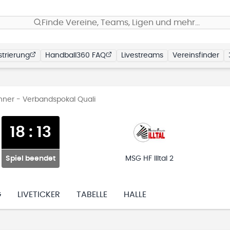
Finde Vereine, Teams, Ligen und mehr…
trierung
Handball360 FAQ
Livestreams
Vereinsfinder
ner - Verbandspokal Quali
18
:
13
Spiel beendet
MSG HF Illtal 2
G
LIVETICKER
TABELLE
HALLE