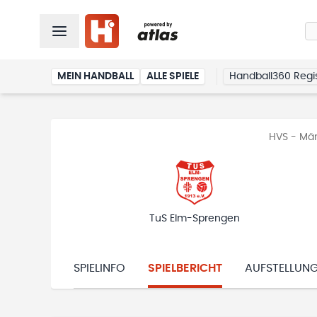
MEIN HANDBALL
ALLE SPIELE
Handball360 Regis
HVS - Män
TuS Elm-Sprengen
SPIELINFO
SPIELBERICHT
AUFSTELLUN