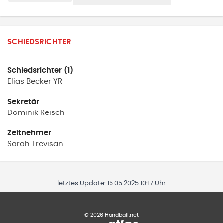
SCHIEDSRICHTER
Schiedsrichter (1)
Elias
Becker YR
Sekretär
Dominik
Reisch
Zeitnehmer
Sarah
Trevisan
letztes Update:
15.05.2025 10:17 Uhr
©
2026
Handball.net