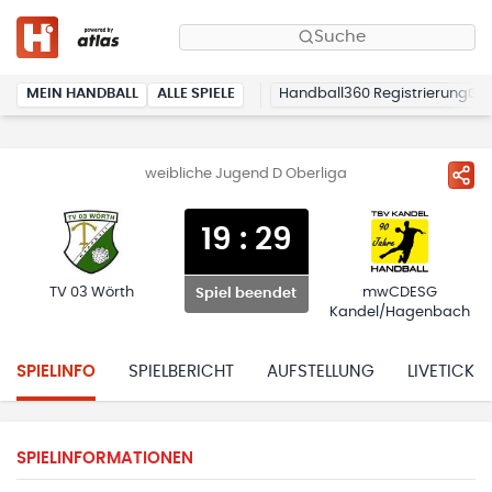
Suche
MEIN HANDBALL
ALLE SPIELE
Handball360 Registrierung
weibliche Jugend D Oberliga
19
:
29
TV 03 Wörth
mwCDESG
Spiel beendet
Kandel/Hagenbach
SPIELINFO
SPIELBERICHT
AUFSTELLUNG
LIVETICKE
SPIELINFORMATIONEN