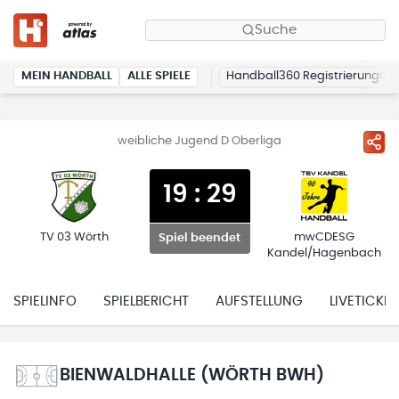
Suche
MEIN HANDBALL
ALLE SPIELE
Handball360 Registrierung
weibliche Jugend D Oberliga
19
:
29
TV 03 Wörth
mwCDESG
Spiel beendet
Kandel/Hagenbach
SPIELINFO
SPIELBERICHT
AUFSTELLUNG
LIVETICKER
BIENWALDHALLE (WÖRTH BWH)