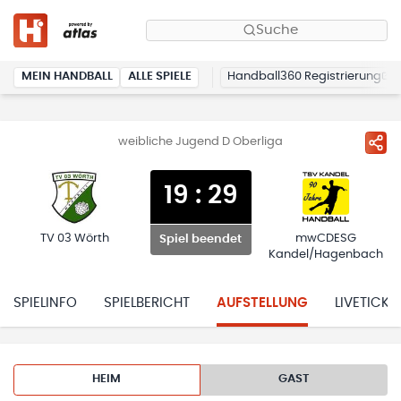
Suche
MEIN HANDBALL
ALLE SPIELE
Handball360 Registrierung
weibliche Jugend D Oberliga
19
:
29
TV 03 Wörth
mwCDESG
Spiel beendet
Kandel/Hagenbach
SPIELINFO
SPIELBERICHT
AUFSTELLUNG
LIVETICKE
HEIM
GAST