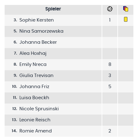
Spieler
Sophie Kersten
1
3
.
Nina Samorzewska
5
.
Johanna Becker
6
.
Alea Hoxhaj
7
.
Emily Nreca
8
8
.
Giulia Trevisan
3
9
.
Johanna Friz
5
10
.
Luisa Boeckh
11
.
Nicole Sprusinski
12
.
Leonie Reisch
13
.
Romie Amend
2
14
.