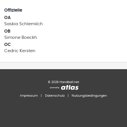
Offizielle
OA
Saskia
Schlemilch
OB
Simone
Boeckh
OC
Cedric
Kersten
©
2026
Handball.net
Impressum
|
Datenschutz
|
Nutzungsbedingungen