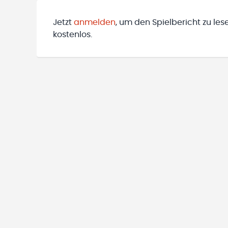
Jetzt
anmelden
, um den Spielbericht zu les
kostenlos.