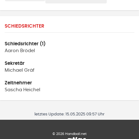
SCHIEDSRICHTER
Schiedsrichter (1)
Aaron
Brödel
Sekretär
Michael
Gräf
Zeitnehmer
Sascha
Heichel
letztes Update:
15.05.2025 09:57 Uhr
©
2026
Handball.net