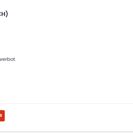
CH)
verbot.
R