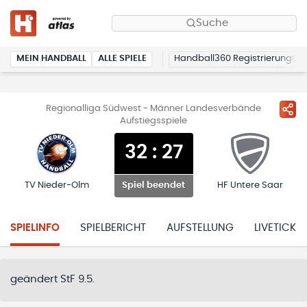
Suche
MEIN HANDBALL
ALLE SPIELE
Handball360 Registrierung
Regionalliga Südwest - Männer Landesverbände
Aufstiegsspiele
32
:
27
TV Nieder-Olm
HF Untere Saar
Spiel beendet
SPIELINFO
SPIELBERICHT
AUFSTELLUNG
LIVETICKE
geändert StF 9.5.