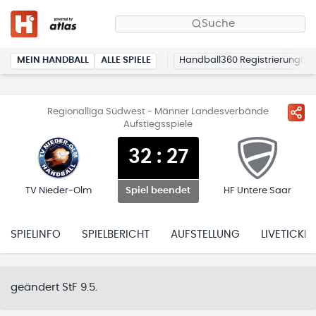
Suche
MEIN HANDBALL
ALLE SPIELE
Handball360 Registrierung
Regionalliga Südwest - Männer Landesverbände
Aufstiegsspiele
32
:
27
TV Nieder-Olm
HF Untere Saar
Spiel beendet
SPIELINFO
SPIELBERICHT
AUFSTELLUNG
LIVETICKER
geändert StF 9.5.