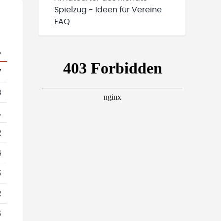
Spielzug - Ideen für Vereine
FAQ
.
7
8
1
2
4
5
2
5