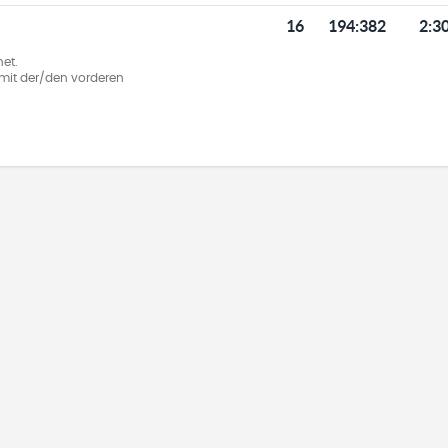
16
194
:
382
2:3
et.
ie mit der/den vorderen