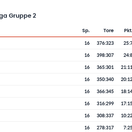
iga Gruppe 2
Sp.
Tore
Pkt
Toren und Punkten
16
376
:
323
25:
16
398
:
307
24:
16
365
:
301
21:1
16
350
:
340
20:1
16
366
:
345
18:1
16
316
:
299
17:1
16
308
:
337
10:2
16
278
:
317
7:2