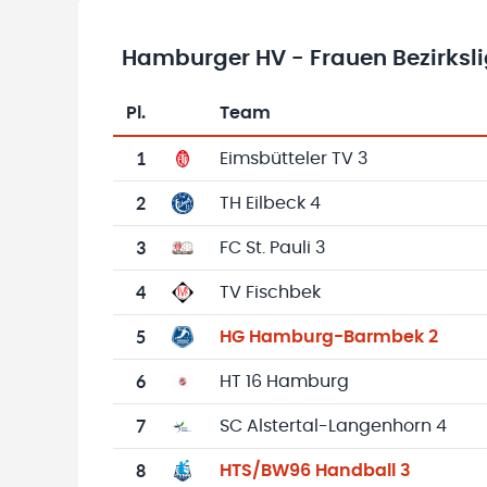
Hamburger HV - Frauen Bezirksl
Pl.
Team
Team-Logo
Tabelle mit Vereinsplatzierungen, Spielen, 
1
Eimsbütteler TV 3
2
TH Eilbeck 4
3
FC St. Pauli 3
4
TV Fischbek
5
HG Hamburg-Barmbek 2
6
HT 16 Hamburg
7
SC Alstertal-Langenhorn 4
8
HTS/BW96 Handball 3