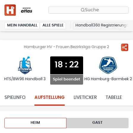
Suche
MEIN HANDBALL
ALLE SPIELE
Handball360 Registrierung
Hamburger HV - Frauen Bezirksliga Gruppe 2
18
:
22
HTS/BW96 Handball 3
HG Hamburg-Barmbek 2
Spiel beendet
SPIELINFO
AUFSTELLUNG
LIVETICKER
TABELLE
HEIM
GAST