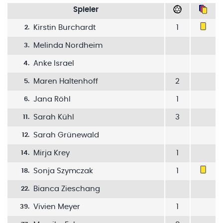
Spieler
Kirstin Burchardt
1
2
.
Melinda Nordheim
3
.
Anke Israel
4
.
Maren Haltenhoff
2
5
.
Jana Röhl
1
6
.
Sarah Kühl
3
11
.
Sarah Grünewald
12
.
Mirja Krey
1
14
.
Sonja Szymczak
1
18
.
Bianca Zieschang
22
.
Vivien Meyer
1
39
.