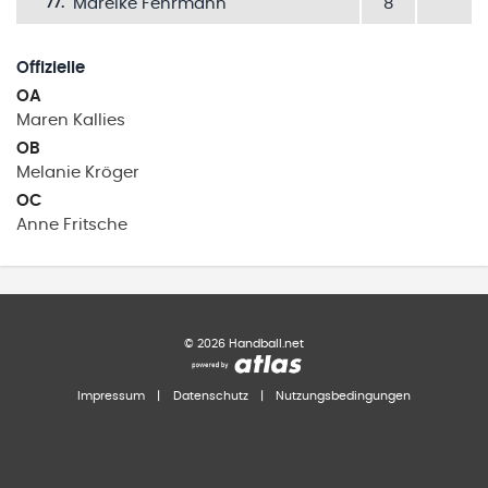
Mareike Fehrmann
8
77
.
Offizielle
OA
Maren
Kallies
OB
Melanie
Kröger
OC
Anne
Fritsche
©
2026
Handball.net
Impressum
|
Datenschutz
|
Nutzungsbedingungen