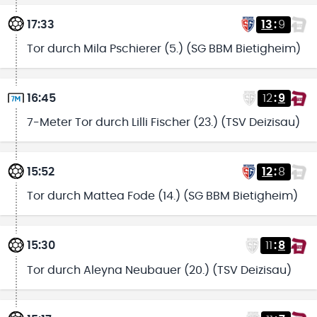
17:33
13
:
9
Tor durch Mila Pschierer (5.) (SG BBM Bietigheim)
16:45
12
:
9
7-Meter Tor durch Lilli Fischer (23.) (TSV Deizisau)
15:52
12
:
8
Tor durch Mattea Fode (14.) (SG BBM Bietigheim)
15:30
11
:
8
Tor durch Aleyna Neubauer (20.) (TSV Deizisau)