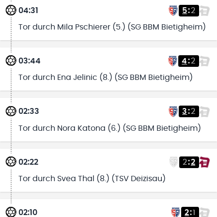
04:31
5
:
2
Tor durch Mila Pschierer (5.) (SG BBM Bietigheim)
03:44
4
:
2
Tor durch Ena Jelinic (8.) (SG BBM Bietigheim)
02:33
3
:
2
Tor durch Nora Katona (6.) (SG BBM Bietigheim)
02:22
2
:
2
Tor durch Svea Thal (8.) (TSV Deizisau)
02:10
2
:
1