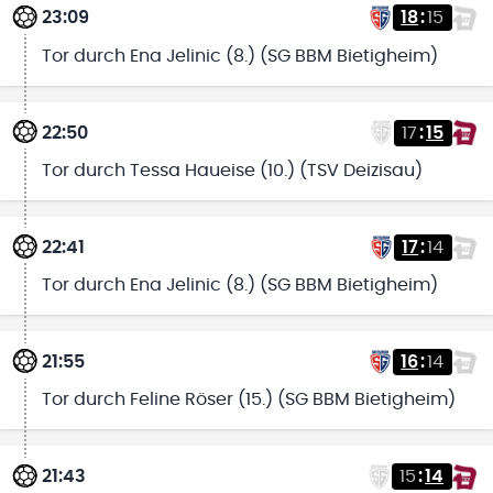
23:09
18
:
15
Tor durch Ena Jelinic (8.) (SG BBM Bietigheim)
22:50
17
:
15
Tor durch Tessa Haueise (10.) (TSV Deizisau)
22:41
17
:
14
Tor durch Ena Jelinic (8.) (SG BBM Bietigheim)
21:55
16
:
14
Tor durch Feline Röser (15.) (SG BBM Bietigheim)
21:43
15
:
14