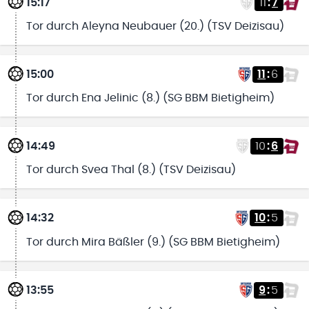
15:17
11
:
7
Tor durch Aleyna Neubauer (20.) (TSV Deizisau)
15:00
11
:
6
Tor durch Ena Jelinic (8.) (SG BBM Bietigheim)
14:49
10
:
6
Tor durch Svea Thal (8.) (TSV Deizisau)
14:32
10
:
5
Tor durch Mira Bäßler (9.) (SG BBM Bietigheim)
13:55
9
:
5