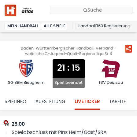
Suche
MEIN HANDBALL
ALLE SPIELE
Handball360 Registrierung
Baden-Württembergischer Handball-Verband -
weibliche C-Jugend-Quali-Regionalliga St.6
21
:
15
SG BBM Bietigheim
TSV Deizisau
Spiel beendet
SPIELINFO
AUFSTELLUNG
LIVETICKER
TABELLE
25:00
Spielabschluss mit Pins Heim/Gast/SRA