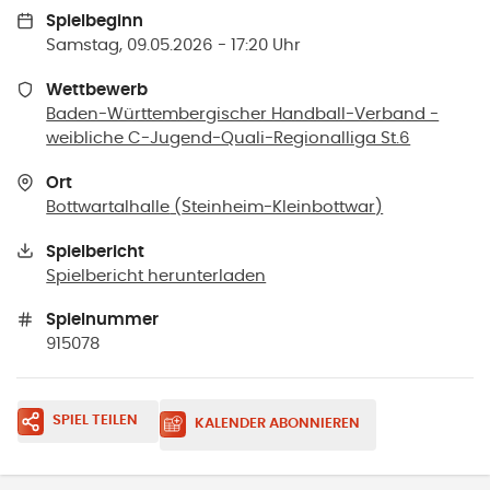
Spielbeginn
Samstag, 09.05.2026 - 17:20 Uhr
Wettbewerb
Baden-Württembergischer Handball-Verband -
weibliche C-Jugend-Quali-Regionalliga St.6
Ort
Bottwartalhalle
(
Steinheim-Kleinbottwar
)
Spielbericht
Spielbericht herunterladen
Spielnummer
915078
SPIEL TEILEN
KALENDER ABONNIEREN