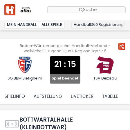
Suche
MEIN HANDBALL
ALLE SPIELE
Handball360 Registrierung
Baden-Württembergischer Handball-Verband -
weibliche C-Jugend-Quali-Regionalliga St.6
21
:
15
SG BBM Bietigheim
TSV Deizisau
Spiel beendet
SPIELINFO
AUFSTELLUNG
LIVETICKER
TABELLE
H
BOTTWARTALHALLE
(KLEINBOTTWAR)