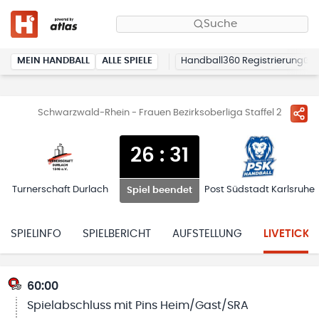
Suche
MEIN HANDBALL
ALLE SPIELE
Handball360 Registrierung
Schwarzwald-Rhein - Frauen Bezirksoberliga Staffel 2
26
:
31
Turnerschaft Durlach
Post Südstadt Karlsruhe
Spiel beendet
SPIELINFO
SPIELBERICHT
AUFSTELLUNG
LIVETICKE
60:00
Spielabschluss mit Pins Heim/Gast/SRA