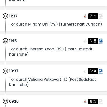
11:37
7
:
5
Tor durch Miriam Uhl (79.) (Turnerschaft Durlach)
11:15
6
:
5
Tor durch Theresa Knop (39.) (Post Südstadt
Karlsruhe)
10:37
6
:
4
Tor durch Veliana Petkova (14.) (Post Südstadt
Karlsruhe)
09:16
6
:
3