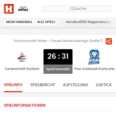
Suche
MEIN HANDBALL
ALLE SPIELE
Handball360 Registrierung
Schwarzwald-Rhein - Frauen Bezirksoberliga Staffel 2
26
:
31
Turnerschaft Durlach
Post Südstadt Karlsruhe
Spiel beendet
SPIELINFO
SPIELBERICHT
AUFSTELLUNG
LIVETICKE
SPIELINFORMATIONEN