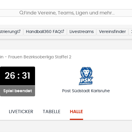
Finde Vereine, Teams, Ligen und mehr…
trierung
Handball360 FAQ
Livestreams
Vereinsfinder
 - Frauen Bezirksoberliga Staffel 2
26
:
31
Spiel beendet
Post Südstadt Karlsruhe
LIVETICKER
TABELLE
HALLE