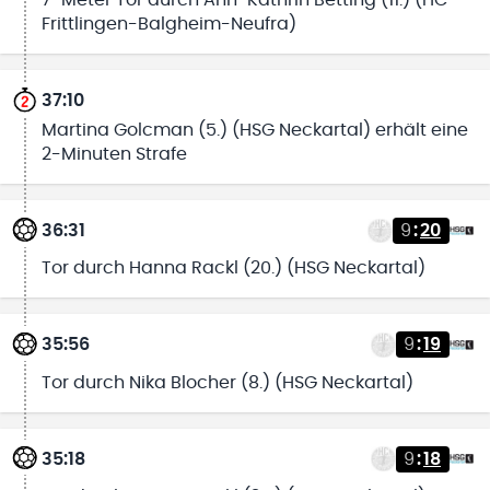
7-Meter Tor durch Ann-Kathrin Betting (11.) (HC
Frittlingen-Balgheim-Neufra)
37:10
Martina Golcman (5.) (HSG Neckartal) erhält eine
2-Minuten Strafe
36:31
9
:
20
Tor durch Hanna Rackl (20.) (HSG Neckartal)
35:56
9
:
19
Tor durch Nika Blocher (8.) (HSG Neckartal)
35:18
9
:
18