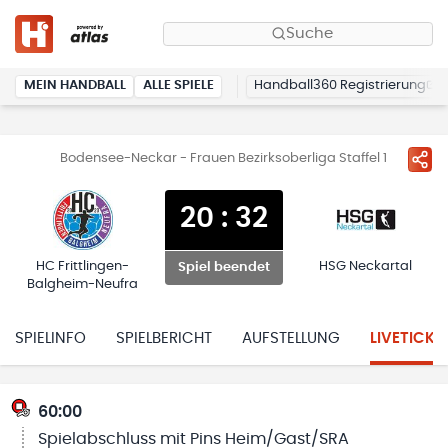
Suche
MEIN HANDBALL
ALLE SPIELE
Handball360 Registrierung
Bodensee-Neckar - Frauen Bezirksoberliga Staffel 1
20
:
32
HC Frittlingen-
HSG Neckartal
Spiel beendet
Balgheim-Neufra
SPIELINFO
SPIELBERICHT
AUFSTELLUNG
LIVETICKE
60:00
Spielabschluss mit Pins Heim/Gast/SRA