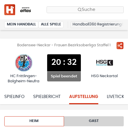
Suche
MEIN HANDBALL
ALLE SPIELE
Handball360 Registrierung
Bodensee-Neckar - Frauen Bezirksoberliga Staffel 1
20
:
32
HC Frittlingen-
HSG Neckartal
Spiel beendet
Balgheim-Neufra
SPIELINFO
SPIELBERICHT
AUFSTELLUNG
LIVETICKE
HEIM
GAST