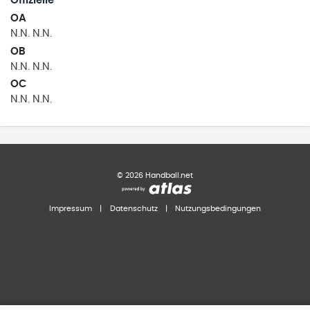
Offizielle
OA
N.N.
N.N.
OB
N.N.
N.N.
OC
N.N.
N.N.
©
2026
Handball.net
Impressum
|
Datenschutz
|
Nutzungsbedingungen