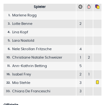
Spieler
Marlene Rogg
1
.
Lotte Benne
2
3
.
Lina Kopf
4
.
Lara Nastold
5
.
Nele Skrollan Fritzsche
4
6
.
Christiane Natalie Schweizer
1
2
10
.
Ann-Kathrin Betting
5
11
.
Isabel Frey
2
1
16
.
Mia Stehle
3
22
.
Chiara De Franceschi
3
33
.