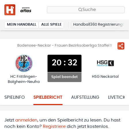
Suche
MEIN HANDBALL
ALLE SPIELE
Handball360 Registrierung
Bodensee-Neckar - Frauen Bezirksoberliga Staffel 1
20
:
32
HC Frittlingen-
HSG Neckartal
Spiel beendet
Balgheim-Neufra
SPIELINFO
SPIELBERICHT
AUFSTELLUNG
LIVETICKE
Jetzt
anmelden
, um den Spielbericht zu lesen. Du hast
noch kein Konto?
Registriere
dich jetzt kostenlos.