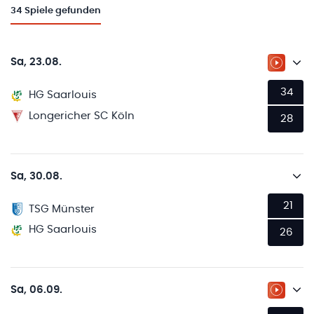
34
Spiele gefunden
Sa, 23.08.
ZUM LI
34
HG Saarlouis
Longericher SC Köln
28
Sa, 30.08.
21
TSG Münster
HG Saarlouis
26
Sa, 06.09.
ZUM LI