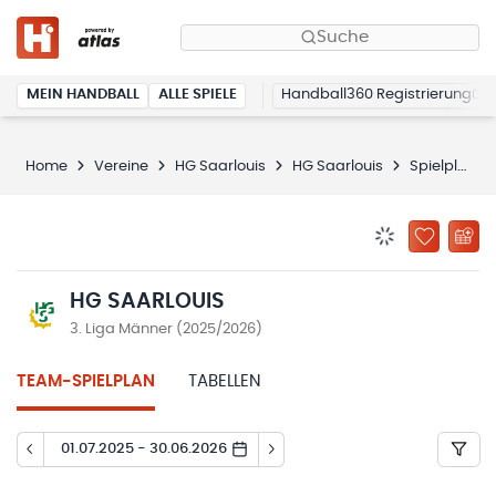
Suche
MEIN HANDBALL
ALLE SPIELE
Handball360 Registrierung
Home
Vereine
HG Saarlouis
HG Saarlouis
Spielplan
BENACHRICHTIG
ZU „MEINE
HG SAARLOUIS
3. Liga Männer (2025/2026)
TEAM-SPIELPLAN
TABELLEN
01.07.2025 - 30.06.2026