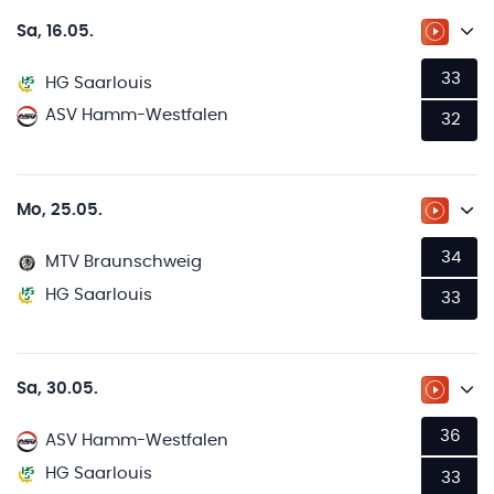
Sa, 16.05.
ZUM LI
33
HG Saarlouis
ASV Hamm-Westfalen
32
Mo, 25.05.
ZUM LI
34
MTV Braunschweig
HG Saarlouis
33
Sa, 30.05.
ZUM LI
36
ASV Hamm-Westfalen
HG Saarlouis
33