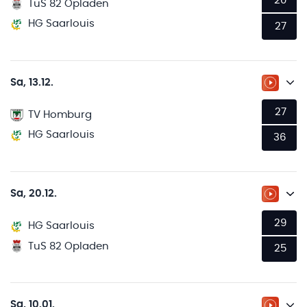
20
TuS 82 Opladen
HG Saarlouis
27
Sa, 13.12.
ZUM LI
27
TV Homburg
HG Saarlouis
36
Sa, 20.12.
ZUM LI
29
HG Saarlouis
TuS 82 Opladen
25
Sa, 10.01.