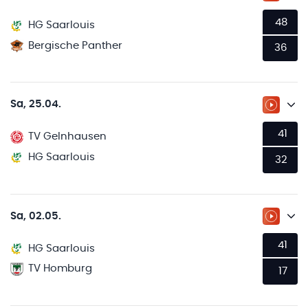
48
HG Saarlouis
Bergische Panther
36
Sa, 25.04.
ZUM LI
41
TV Gelnhausen
HG Saarlouis
32
Sa, 02.05.
ZUM LI
41
HG Saarlouis
TV Homburg
17