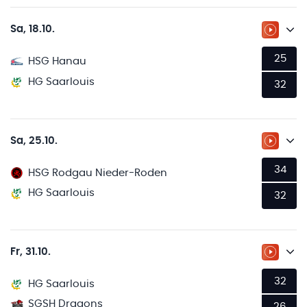
Sa, 18.10.
ZUM LI
25
HSG Hanau
HG Saarlouis
32
Sa, 25.10.
ZUM LI
34
HSG Rodgau Nieder-Roden
HG Saarlouis
32
Fr, 31.10.
ZUM LI
32
HG Saarlouis
SGSH Dragons
26