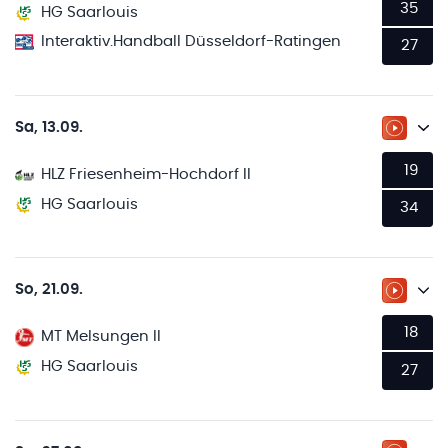
35
HG Saarlouis
Interaktiv.Handball Düsseldorf-Ratingen
27
Sa, 13.09.
ZUM LI
19
HLZ Friesenheim-Hochdorf II
HG Saarlouis
34
So, 21.09.
ZUM LI
18
MT Melsungen II
HG Saarlouis
27