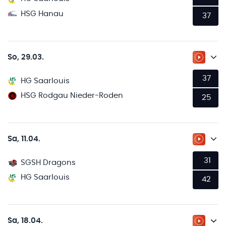
HSG Hanau
37
So, 29.03.
ZUM LI
37
HG Saarlouis
HSG Rodgau Nieder-Roden
25
Sa, 11.04.
ZUM LI
31
SGSH Dragons
HG Saarlouis
42
Sa, 18.04.
ZUM LI