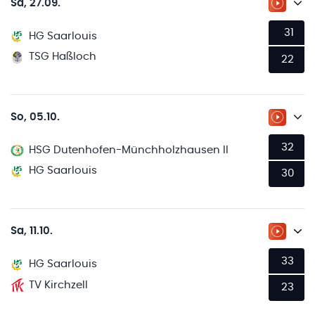
Sa, 27.09.
ZUM LI
31
HG Saarlouis
TSG Haßloch
22
So, 05.10.
ZUM LI
32
HSG Dutenhofen-Münchholzhausen II
HG Saarlouis
30
Sa, 11.10.
ZUM LI
33
HG Saarlouis
TV Kirchzell
23