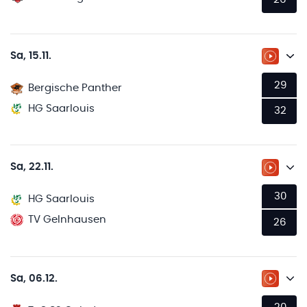
Sa, 15.11.
ZUM LI
29
Bergische Panther
HG Saarlouis
32
Sa, 22.11.
ZUM LI
30
HG Saarlouis
TV Gelnhausen
26
Sa, 06.12.
ZUM LI