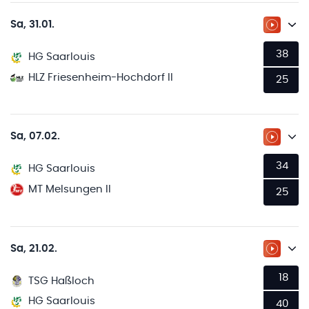
Sa, 31.01.
ZUM LI
38
HG Saarlouis
HLZ Friesenheim-Hochdorf II
25
Sa, 07.02.
ZUM LI
34
HG Saarlouis
MT Melsungen II
25
Sa, 21.02.
ZUM LI
18
TSG Haßloch
HG Saarlouis
40