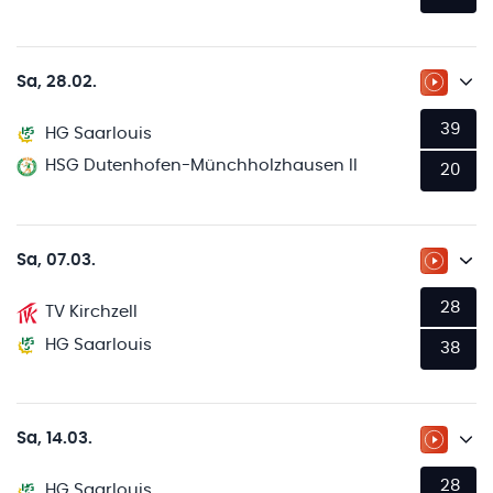
Sa, 28.02.
ZUM LI
39
HG Saarlouis
HSG Dutenhofen-Münchholzhausen II
20
Sa, 07.03.
ZUM LI
28
TV Kirchzell
HG Saarlouis
38
Sa, 14.03.
ZUM LI
28
HG Saarlouis