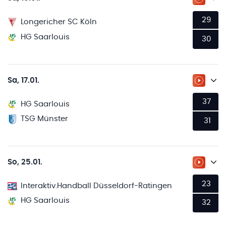
ZUM LI
29
Longericher SC Köln
HG Saarlouis
30
Sa, 17.01.
ZUM LI
37
HG Saarlouis
TSG Münster
31
So, 25.01.
ZUM LI
23
Interaktiv.Handball Düsseldorf-Ratingen
HG Saarlouis
32