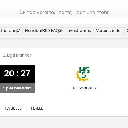
Finde Vereine, Teams, Ligen und mehr…
trierung
Handball360 FAQ
Livestreams
Vereinsfinder
3. Liga Männer
20
:
27
Spiel beendet
HG Saarlouis
TABELLE
HALLE