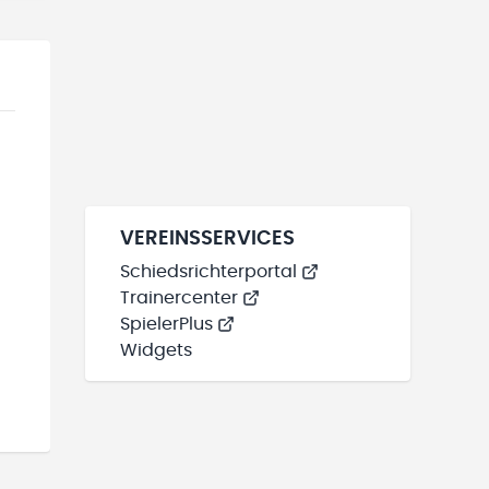
VEREINSSERVICES
Schiedsrichterportal
Trainercenter
SpielerPlus
Widgets