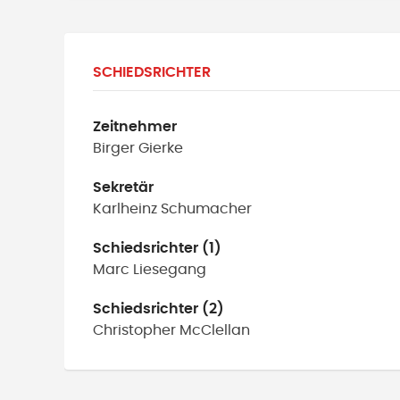
SCHIEDSRICHTER
Zeitnehmer
Birger
Gierke
Sekretär
Karlheinz
Schumacher
Schiedsrichter (1)
Marc
Liesegang
Schiedsrichter (2)
Christopher
McClellan