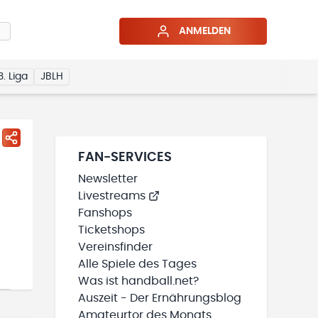
ANMELDEN
3. Liga
JBLH
FAN-SERVICES
Newsletter
Livestreams
Fanshops
Ticketshops
Vereinsfinder
Alle Spiele des Tages
Was ist handball.net?
Auszeit - Der Ernährungsblog
Amateurtor des Monats