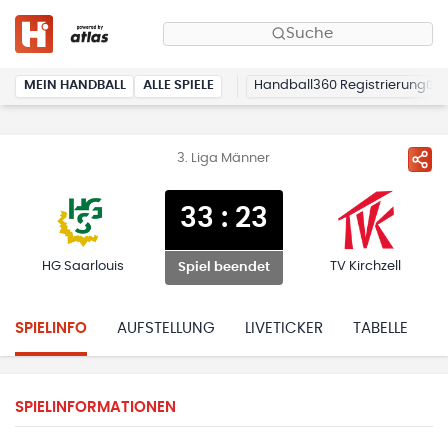
Suche
MEIN HANDBALL
ALLE SPIELE
Handball360 Registrierung
3. Liga Männer
33
:
23
HG Saarlouis
TV Kirchzell
Spiel beendet
SPIELINFO
AUFSTELLUNG
LIVETICKER
TABELLE
H
SPIELINFORMATIONEN