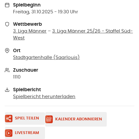
Spielbeginn
Freitag, 31.10.2025 - 19:30 Uhr
Wettbewerb
3. Liga Männer
–
3. Liga Männer 25/26 - Staffel Süd-
West
Ort
Stadtgartenhalle
(
Saarlouis
)
Zuschauer
1110
Spielbericht
Spielbericht herunterladen
SPIEL TEILEN
KALENDER ABONNIEREN
LIVESTREAM