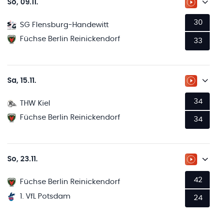
So, 09.11.
ZUM LI
30
SG Flensburg-Handewitt
Füchse Berlin Reinickendorf
33
Sa, 15.11.
ZUM LI
34
THW Kiel
Füchse Berlin Reinickendorf
34
So, 23.11.
ZUM LI
42
Füchse Berlin Reinickendorf
1. VfL Potsdam
24