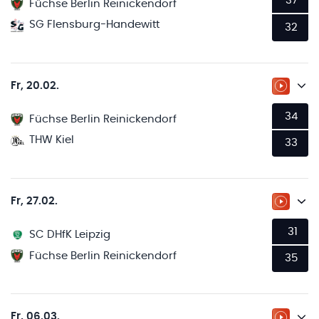
37
Füchse Berlin Reinickendorf
SG Flensburg-Handewitt
32
Fr, 20.02.
ZUM LI
34
Füchse Berlin Reinickendorf
THW Kiel
33
Fr, 27.02.
ZUM LI
31
SC DHfK Leipzig
Füchse Berlin Reinickendorf
35
Fr, 06.03.