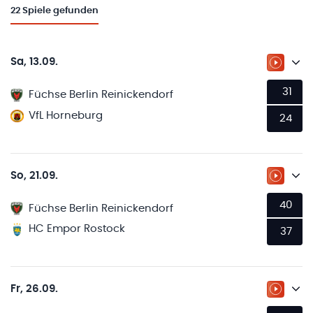
22
Spiele gefunden
Sa, 13.09.
ZUM LI
31
Füchse Berlin Reinickendorf
VfL Horneburg
24
So, 21.09.
ZUM LI
40
Füchse Berlin Reinickendorf
HC Empor Rostock
37
Fr, 26.09.
ZUM LI