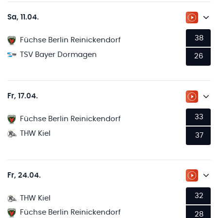
Sa, 11.04.
ZUM LI
38
Füchse Berlin Reinickendorf
TSV Bayer Dormagen
26
Fr, 17.04.
ZUM LI
33
Füchse Berlin Reinickendorf
THW Kiel
37
Fr, 24.04.
ZUM LI
32
THW Kiel
Füchse Berlin Reinickendorf
28