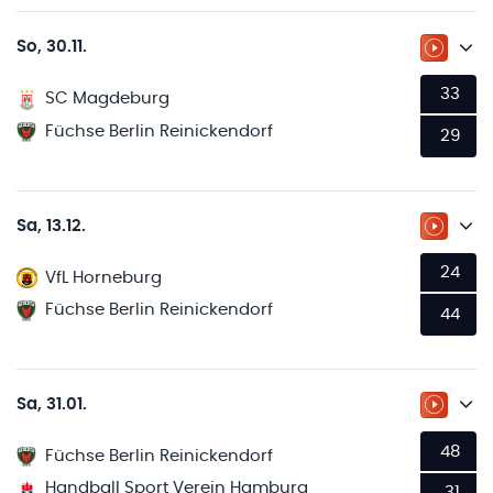
So, 30.11.
ZUM LI
33
SC Magdeburg
Füchse Berlin Reinickendorf
29
Sa, 13.12.
ZUM LI
24
VfL Horneburg
Füchse Berlin Reinickendorf
44
Sa, 31.01.
ZUM LI
48
Füchse Berlin Reinickendorf
Handball Sport Verein Hamburg
31