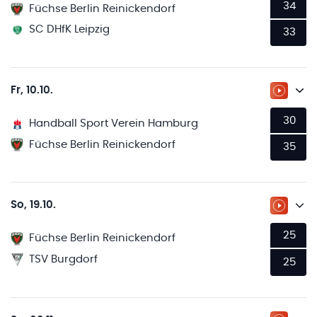
34
Füchse Berlin Reinickendorf
SC DHfK Leipzig
33
Fr, 10.10.
ZUM LI
30
Handball Sport Verein Hamburg
Füchse Berlin Reinickendorf
35
So, 19.10.
ZUM LI
25
Füchse Berlin Reinickendorf
TSV Burgdorf
25