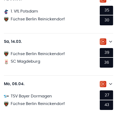
ZUM LI
35
1. VfL Potsdam
Füchse Berlin Reinickendorf
30
Sa, 14.03.
ZUM LI
39
Füchse Berlin Reinickendorf
SC Magdeburg
36
Mo, 06.04.
ZUM LI
27
TSV Bayer Dormagen
Füchse Berlin Reinickendorf
43