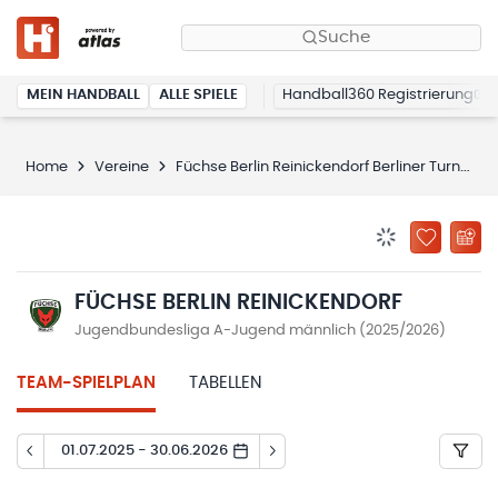
Suche
MEIN HANDBALL
ALLE SPIELE
Handball360 Registrierung
Home
Vereine
Füchse Berlin Reinickendorf Berliner Turn- und Sportverein von 1891 e.V.
BENACHRICHTIG
ZU „MEINE
FÜCHSE BERLIN REINICKENDORF
Jugendbundesliga A-Jugend männlich (2025/2026)
TEAM-SPIELPLAN
TABELLEN
01.07.2025 - 30.06.2026