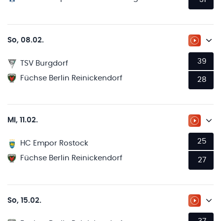
So, 08.02.
ZUM LI
39
TSV Burgdorf
Füchse Berlin Reinickendorf
28
Mi, 11.02.
ZUM LI
25
HC Empor Rostock
Füchse Berlin Reinickendorf
27
So, 15.02.
ZUM LI