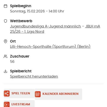
Spielbeginn
Sonntag, 15.02.2026 - 14:00 Uhr
Wettbewerb
Jugendbundesliga A-Jugend männlich
–
JBLH mA
25/26 - 1. Liga Nord
Ort
Lilli-Henoch-Sporthalle (Sportforum)
(
Berlin
)
Zuschauer
56
Spielbericht
Spielbericht herunterladen
SPIEL TEILEN
KALENDER ABONNIEREN
LIVESTREAM