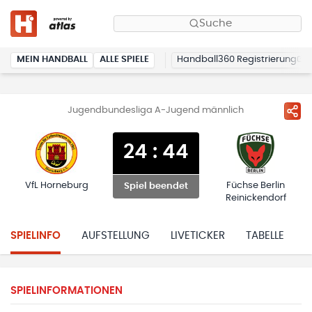
Suche
MEIN HANDBALL
ALLE SPIELE
Handball360 Registrierung
Jugendbundesliga A-Jugend männlich
24
:
44
VfL Horneburg
Füchse Berlin
Spiel beendet
Reinickendorf
SPIELINFO
AUFSTELLUNG
LIVETICKER
TABELLE
H
SPIELINFORMATIONEN