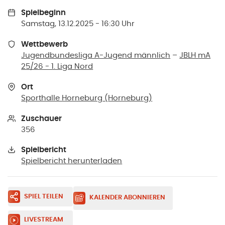
Spielbeginn
Samstag, 13.12.2025 - 16:30 Uhr
Wettbewerb
Jugendbundesliga A-Jugend männlich
–
JBLH mA
25/26 - 1. Liga Nord
Ort
Sporthalle Horneburg
(
Horneburg
)
Zuschauer
356
Spielbericht
Spielbericht herunterladen
SPIEL TEILEN
KALENDER ABONNIEREN
LIVESTREAM