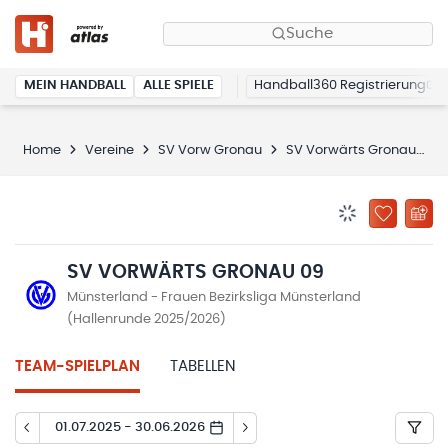
Suche
MEIN HANDBALL
ALLE SPIELE
Handball360 Registrierung
Home
Vereine
SV Vorw Gronau
SV Vorwärts Gronau 09
BENACHRICHTIG
ZU „MEINE
SV VORWÄRTS GRONAU 09
Münsterland - Frauen Bezirksliga Münsterland
(Hallenrunde 2025/2026)
TEAM-SPIELPLAN
TABELLEN
01.07.2025 - 30.06.2026