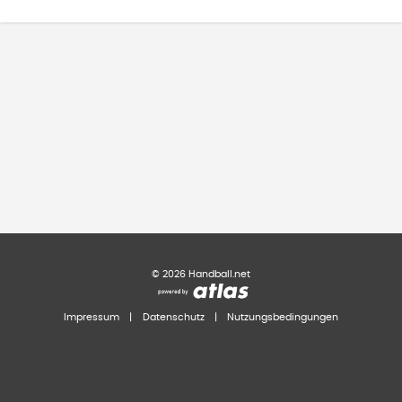
©
2026
Handball.net
Impressum
|
Datenschutz
|
Nutzungsbedingungen