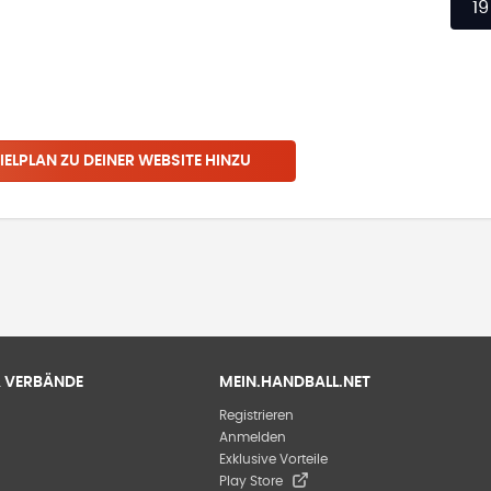
19
IELPLAN ZU DEINER WEBSITE HINZU
 & VERBÄNDE
MEIN.HANDBALL.NET
Registrieren
Anmelden
Exklusive Vorteile
Play Store