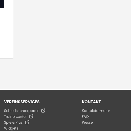
VEREINSSERVICES
KONTAKT
Schiedsrichterportal
Kontaktformular
Trainercenter
FAQ
SpielerPlus
Presse
Widgets