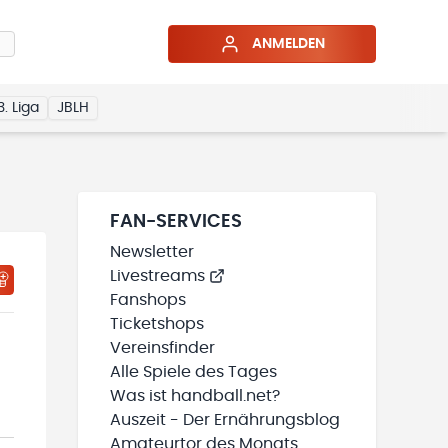
ANMELDEN
3. Liga
JBLH
FAN-SERVICES
Newsletter
Livestreams
HTIGUNGSSTATUS WIRD GELADEN
MEINE TEAMS“ HINZUFÜGEN
Fanshops
Ticketshops
Vereinsfinder
Alle Spiele des Tages
Was ist handball.net?
Auszeit - Der Ernährungsblog
Amateurtor des Monats