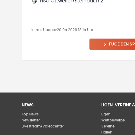
HSG Ottweiler/Steinbach 2
letztes Update:
20.04.2026 18:14 Uhr
FÜGE DEN SP
NEWS
LIGEN, VEREINE
Top News
Ligen
Newsletter
Wettbewerbe
Livestream/Videocenter
Vereine
Hallen