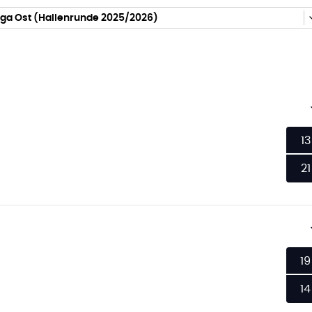
iga Ost (Hallenrunde 2025/2026)
13
21
19
14