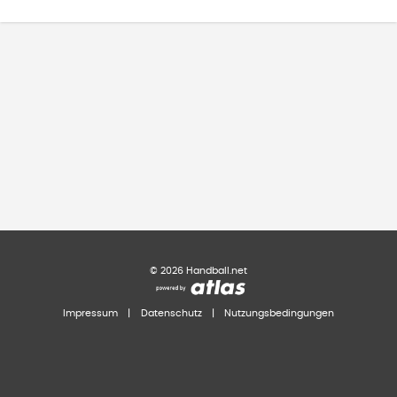
©
2026
Handball.net
Impressum
|
Datenschutz
|
Nutzungsbedingungen