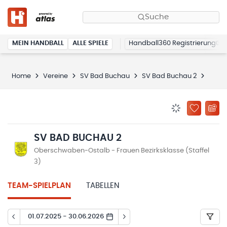
Suche
MEIN HANDBALL
ALLE SPIELE
Handball360 Registrierung
Home
Vereine
SV Bad Buchau
SV Bad Buchau 2
Spiel
BENACHRICHTIG
ZU „MEINE
SV BAD BUCHAU 2
Oberschwaben-Ostalb - Frauen Bezirksklasse (Staffel
3)
TEAM-SPIELPLAN
TABELLEN
01.07.2025 - 30.06.2026