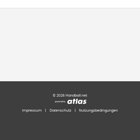
©
2026
Handball.net
Impressum
|
Datenschutz
|
Nutzungsbedingungen