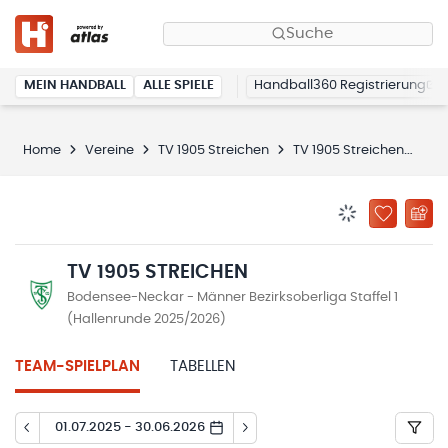
Suche
MEIN HANDBALL
ALLE SPIELE
Handball360 Registrierung
Home
Vereine
TV 1905 Streichen
TV 1905 Streichen
Spi
BENACHRICHTIG
ZU „MEINE
TV 1905 STREICHEN
Bodensee-Neckar - Männer Bezirksoberliga Staffel 1
(Hallenrunde 2025/2026)
TEAM-SPIELPLAN
TABELLEN
01.07.2025 - 30.06.2026