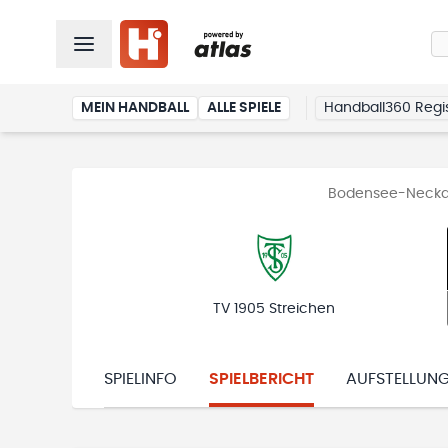
MEIN HANDBALL
ALLE SPIELE
Handball360 Regis
Bodensee-Neckar 
TV 1905 Streichen
SPIELINFO
SPIELBERICHT
AUFSTELLUN