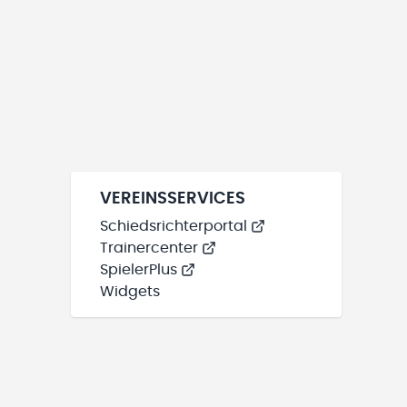
VEREINSSERVICES
Schiedsrichterportal
Trainercenter
SpielerPlus
Widgets