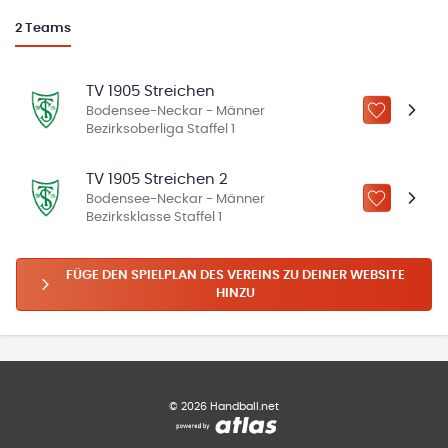
2
Teams
TV 1905 Streichen
Bodensee-Neckar - Männer
ZU „MEINE
Bezirksoberliga Staffel 1
TV 1905 Streichen 2
Bodensee-Neckar - Männer
ZU „MEINE
Bezirksklasse Staffel 1
FÜGE DEN SPIELPLAN DES VEREINS ZU DEINER WEBSITE
HINZU
©
2026
Handball.net