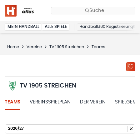
Suche
MEIN HANDBALL
ALLE SPIELE
Handball360 Registrierung
Home
Vereine
TV 1905 Streichen
Teams
TV 1905 STREICHEN
TEAMS
VEREINSSPIELPLAN
DER VEREIN
SPIELGEME
2026/27