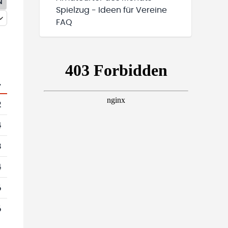
N
Spielzug - Ideen für Vereine
FAQ
.
2
4
8
4
6
6