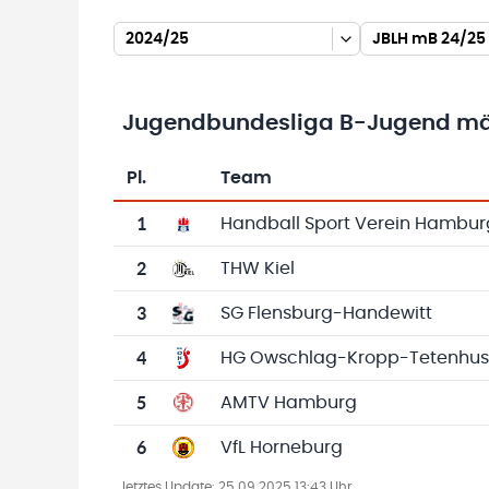
2024/25
JBLH mB 24/25 
Jugendbundesliga B-Jugend mä
Pl.
Team
Team-Logo
Tabelle mit Vereinsplatzierungen, Spielen, 
1
Handball Sport Verein Hambur
2
THW Kiel
3
SG Flensburg-Handewitt
4
HG Owschlag-Kropp-Tetenhu
5
AMTV Hamburg
6
VfL Horneburg
letztes Update:
25.09.2025 13:43 Uhr