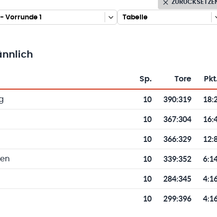
ZURÜCKSETZE
- Vorrunde 1
Tabelle
nnlich
Sp.
Tore
Pkt
Toren und Punkten
10
390
:
319
18:
g
10
367
:
304
16:
10
366
:
329
12:
10
339
:
352
6:1
sen
10
284
:
345
4:1
10
299
:
396
4:1