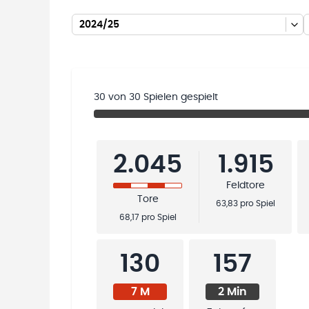
2024/25
30
von
30
Spielen gespielt
2.045
1.915
Feldtore
Tore
63,83
pro Spiel
68,17
pro Spiel
130
157
7 M
2 Min