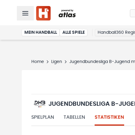
MEIN HANDBALL
ALLE SPIELE
Handball360 Regis
Home
Ligen
Jugendbundesliga B-Jugend m
JUGENDBUNDESLIGA B-JUGE
SPIELPLAN
TABELLEN
STATISTIKEN