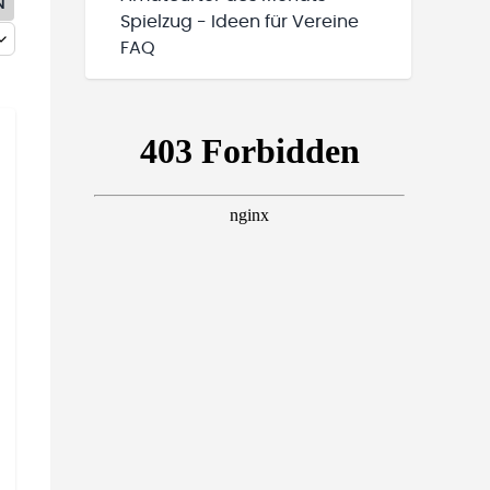
N
Spielzug - Ideen für Vereine
FAQ