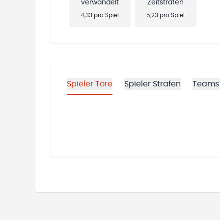
verwandelt
Zeitstrafen
4,33
pro Spiel
5,23
pro Spiel
Spieler Tore
Spieler Strafen
Teams 