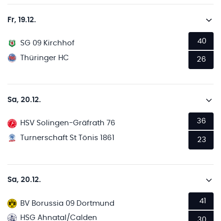
Fr, 19.12.
40
SG 09 Kirchhof
Thüringer HC
26
Sa, 20.12.
36
HSV Solingen-Gräfrath 76
Turnerschaft St Tönis 1861
23
Sa, 20.12.
41
BV Borussia 09 Dortmund
HSG Ahnatal/Calden
30