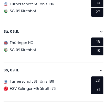
34
Turnerschaft St Tönis 1861
SG 09 Kirchhof
27
Sa, 08.11.
18
Thüringer HC
SG 09 Kirchhof
18
So, 09.11.
23
Turnerschaft St Tönis 1861
HSV Solingen-Gräfrath 76
31