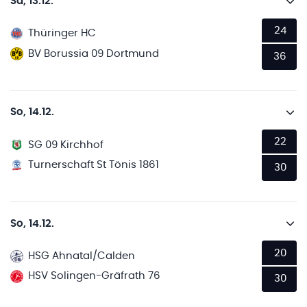
Sa, 13.12.
24
Thüringer HC
BV Borussia 09 Dortmund
36
So, 14.12.
22
SG 09 Kirchhof
Turnerschaft St Tönis 1861
30
So, 14.12.
20
HSG Ahnatal/Calden
HSV Solingen-Gräfrath 76
30