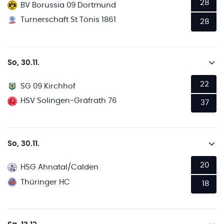
28
BV Borussia 09 Dortmund
Turnerschaft St Tönis 1861
28
So, 30.11.
22
SG 09 Kirchhof
HSV Solingen-Gräfrath 76
37
So, 30.11.
20
HSG Ahnatal/Calden
Thüringer HC
18