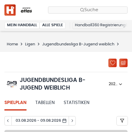
Suche
MEIN HANDBALL
ALLE SPIELE
Handball360 Registrierung
Home
Ligen
Jugendbundesliga B-Jugend weiblich
Spiel
JUGENDBUNDESLIGA B-
2025/26
JUGEND WEIBLICH
SPIELPLAN
TABELLEN
STATISTIKEN
03.08.2026 - 09.08.2026