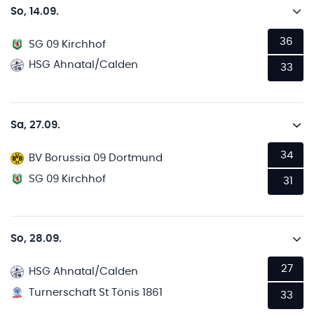
So, 14.09.
36
SG 09 Kirchhof
HSG Ahnatal/Calden
33
Sa, 27.09.
34
BV Borussia 09 Dortmund
SG 09 Kirchhof
31
So, 28.09.
27
HSG Ahnatal/Calden
Turnerschaft St Tönis 1861
33