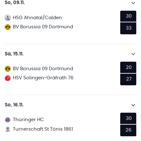
So, 09.11.
30
HSG Ahnatal/Calden
BV Borussia 09 Dortmund
33
Sa, 15.11.
20
BV Borussia 09 Dortmund
HSV Solingen-Gräfrath 76
27
So, 16.11.
30
Thüringer HC
Turnerschaft St Tönis 1861
26