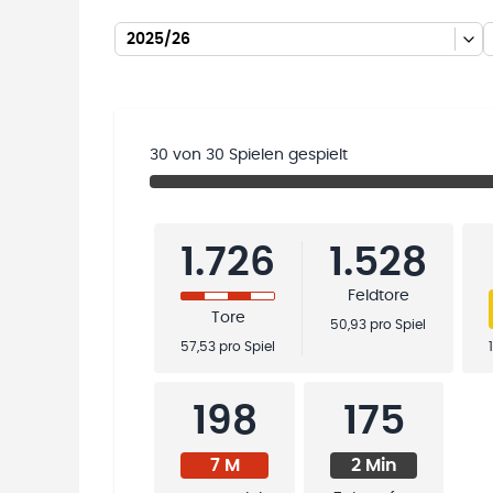
2025/26
30
von
30
Spielen gespielt
1.726
1.528
Feldtore
Tore
50,93
pro Spiel
57,53
pro Spiel
198
175
7 M
2 Min