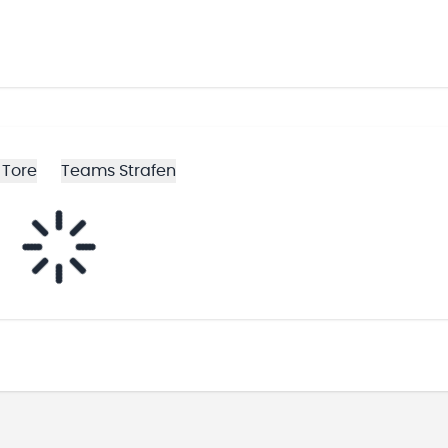
Tore
Teams Strafen