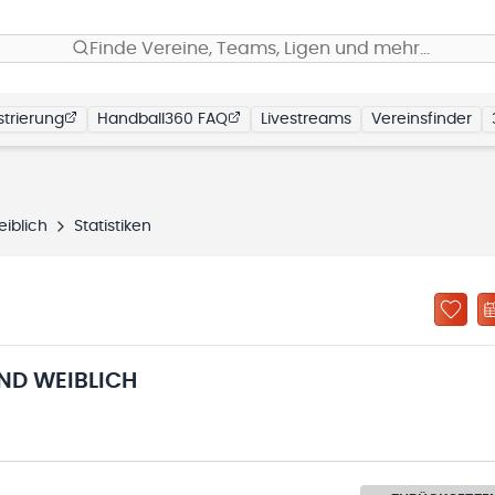
Finde Vereine, Teams, Ligen und mehr…
trierung
Handball360 FAQ
Livestreams
Vereinsfinder
iblich
Statistiken
ND WEIBLICH