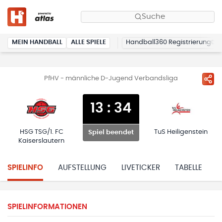
Suche
MEIN HANDBALL
ALLE SPIELE
Handball360 Registrierung
PfHV - männliche D-Jugend Verbandsliga
13
:
34
HSG TSG/1. FC
TuS Heiligenstein
Spiel beendet
Kaiserslautern
SPIELINFO
AUFSTELLUNG
LIVETICKER
TABELLE
H
SPIELINFORMATIONEN