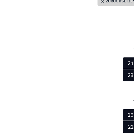
ZURÜCKSETZE
24
28
26
22