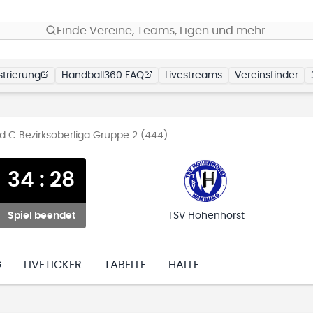
Finde Vereine, Teams, Ligen und mehr…
trierung
Handball360 FAQ
Livestreams
Vereinsfinder
 C Bezirksoberliga Gruppe 2 (444)
34
:
28
Spiel beendet
TSV Hohenhorst
G
LIVETICKER
TABELLE
HALLE