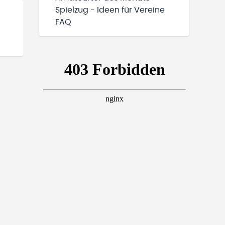
Spielzug - Ideen für Vereine
FAQ