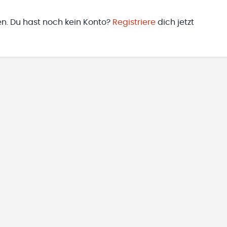
en. Du hast noch kein Konto?
Registriere
dich jetzt