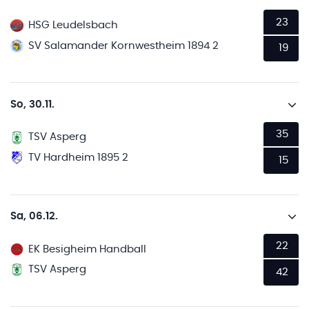
23
HSG Leudelsbach
SV Salamander Kornwestheim 1894 2
19
So, 30.11.
35
TSV Asperg
TV Hardheim 1895 2
15
Sa, 06.12.
22
EK Besigheim Handball
TSV Asperg
42