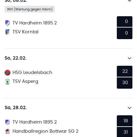
So, 08.02.
WH (Wertung gegen Heim)
0
TV Hardheim 1895 2
TSV Korntal
0
So, 22.02.
22
HSG Leudelsbach
TSV Asperg
30
Sa, 28.02.
18
TV Hardheim 1895 2
Handballregion Bottwar SG 2
31