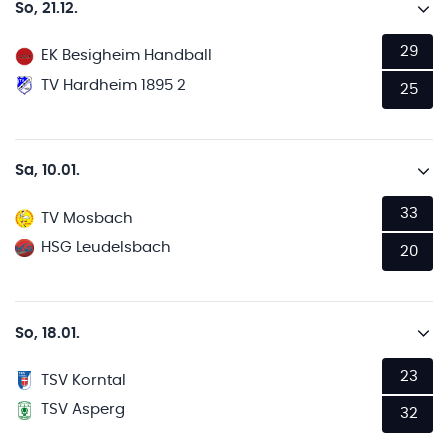
So, 21.12.
29
EK Besigheim Handball
TV Hardheim 1895 2
25
Sa, 10.01.
33
TV Mosbach
HSG Leudelsbach
20
So, 18.01.
23
TSV Korntal
TSV Asperg
32