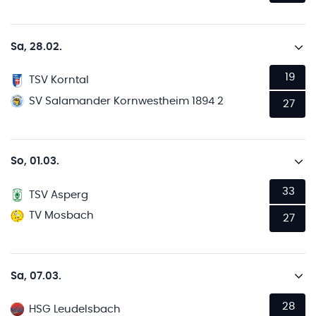
Sa, 28.02.
19
TSV Korntal
SV Salamander Kornwestheim 1894 2
27
So, 01.03.
33
TSV Asperg
TV Mosbach
27
Sa, 07.03.
28
HSG Leudelsbach