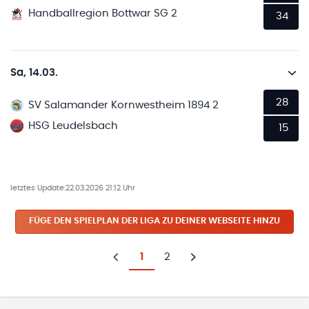
Handballregion Bottwar SG 2
34
Sa, 14.03.
28
SV Salamander Kornwestheim 1894 2
HSG Leudelsbach
15
letztes Update:
22.03.2026 21:12 Uhr
FÜGE DEN SPIELPLAN
DER LIGA
ZU DEINER WEBSEITE HINZU
1
2
Zurück
Weiter