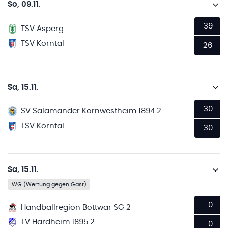
So, 09.11.
39
TSV Asperg
TSV Korntal
26
Sa, 15.11.
30
SV Salamander Kornwestheim 1894 2
TSV Korntal
30
Sa, 15.11.
WG (Wertung gegen Gast)
0
Handballregion Bottwar SG 2
TV Hardheim 1895 2
0