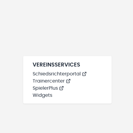
VEREINSSERVICES
Schiedsrichterportal
Trainercenter
SpielerPlus
Widgets