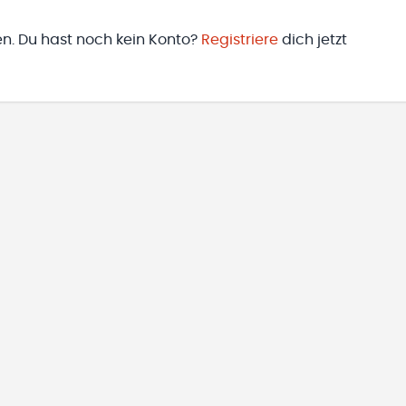
en. Du hast noch kein Konto?
Registriere
dich jetzt